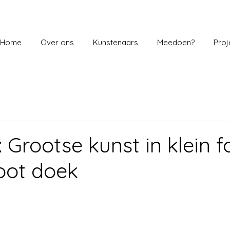
Home
Over ons
Kunstenaars
Meedoen?
Proj
: Grootse kunst in klein 
oot doek