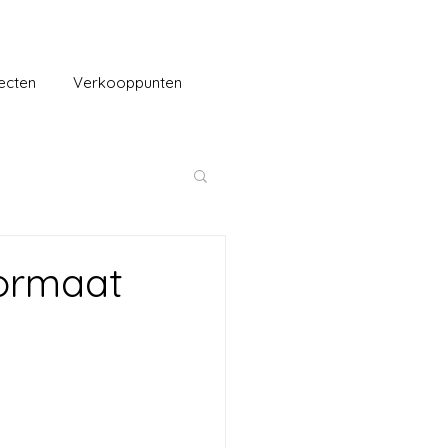
ecten
Verkooppunten
formaat