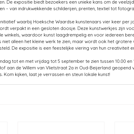
en. De expositie biedt bezoekers een unieke kans om de veelzijd
 – van indrukwekkende schilderijen, prenten, textiel tot fotogra
 initiatief waarbij Hoeksche Waardse kunstenaars vier keer per ja
rdt verpakt in een gesloten doosje. Deze kunstwerkjes zijn voo
le winkels, waardoor kunst laagdrempelig en voor iedereen bere
s niet alleen het kleine werk te zien, maar wordt ook het grotere
ld. De expositie is een feestelijke viering van hun creativiteit en 
ndag tot en met vrijdag tot 5 september te zien tussen 10.00 en 1
 aan de Willem van Vlietstraat 2a in Oud-Beijerland geopend va
s. Kom kijken, laat je verrassen en steun lokale kunst!