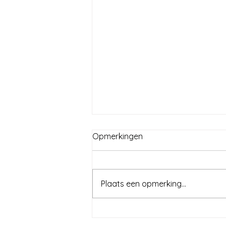
Opmerkingen
Plaats een opmerking...
Present.Je.Kunst voor
Cultuurprijs deelnemers